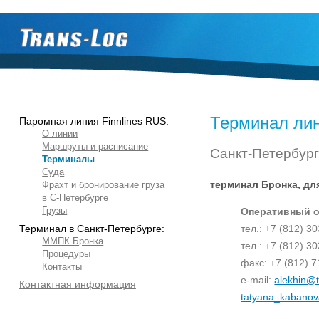
Терминал лини
Паромная линия Finnlines RUS:
О линии
Маршруты и расписание
Санкт-Петербург
Терминалы
Суда
терминал Бронка, для
Фрахт и бронирование груза
в С-Петербурге
Грузы
Оперативный от
Терминал в Санкт-Петербурге:
тел.: +7 (812) 3
ММПК Бронка
тел.: +7 (812) 3
Процедуры
факс: +7 (812) 7
Контакты
e-mail:
alekhin@t
Контактная информация
tatyana_kabanov