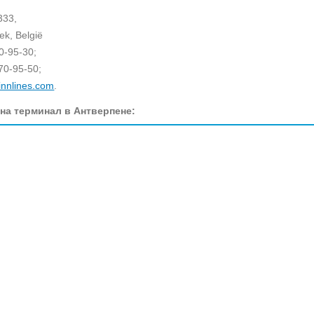
333,
ek, België
70-95-30;
70-95-50;
innlines.com
.
на терминал в Антверпене: