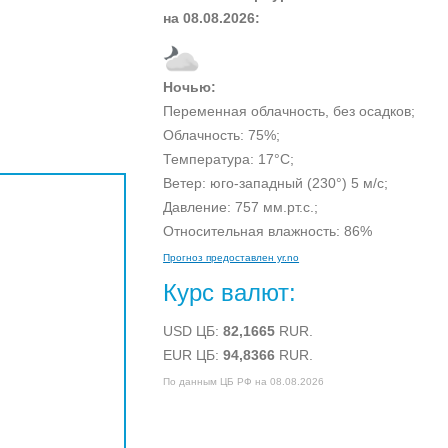
на
08.08.2026:
Ночью:
Переменная облачность, без осадков;
Облачность:
75%;
Температура:
17°C;
Ветер:
юго-западный
(230°)
5 м/с;
Давление: 757 мм.рт.с.;
Относительная влажность:
86%
Прогноз предоставлен yr.no
Курс валют:
USD ЦБ:
82,1665
RUR.
EUR ЦБ:
94,8366
RUR.
По данным ЦБ РФ на 08.08.2026