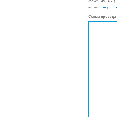
факс: +49 (451) 
e-mail:
tre@finnl
Схема проезда