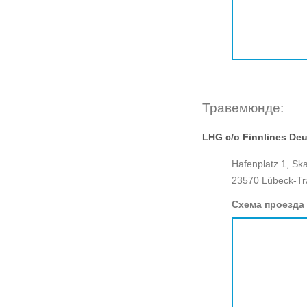
Травемюнде:
LHG c/o Finnlines D
Hafenplatz 1, Sk
23570 Lübeck-Tr
Схема проезда