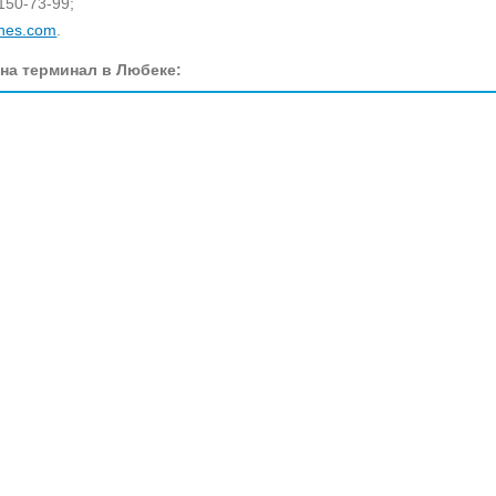
150-73-99;
ines.com
.
 на терминал в Любеке: