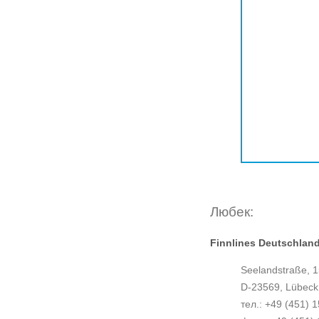
Любек:
Finnlines Deutschlan
Seelandstraße, 1
D-23569, Lübeck
тел.: +49 (451) 