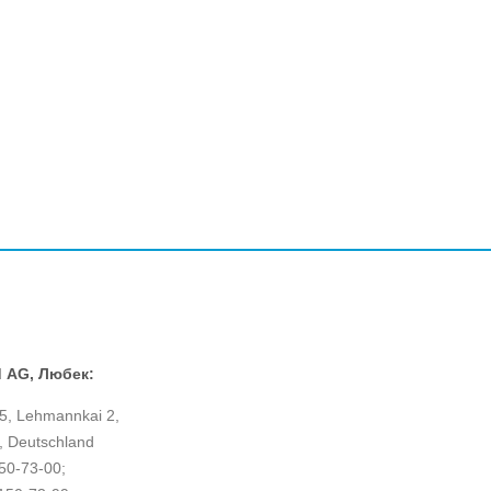
d AG, Любек:
5, Lehmannkai 2,
, Deutschland
150-73-00;