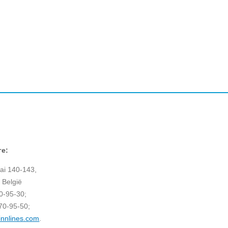
ге:
ai 140-143,
 België
70-95-30;
70-95-50;
innlines.com
.