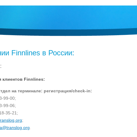
и Finnlines в России:
:
 клиентов Finnlines:
дел на терминале: регистрация/check-in:
03-99-00;
03-99-06;
18-35-21;
ranslog.org
;
a@translog.org
.