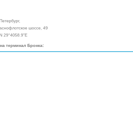
-Петербург,
раснофлотское шоссе, 49
N 29°4058.9"E
на терминал Бронка: