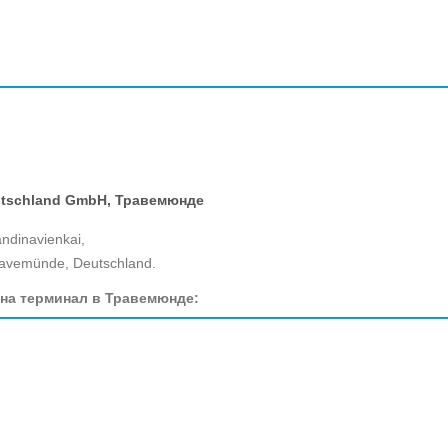
eutschland GmbH, Травемюнде
andinavienkai,
avemünde, Deutschland.
 на терминал в Травемюнде: