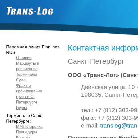
Контактная инфор
Паромная линия Finnlines
RUS:
О линии
Санкт-Петербург
Маршруты и
расписание
ООО «Транс-Лог»
(Санк
Терминалы
Суда
Фрахт и
Двинская улица, 10 
бронирование
198035
,
Санкт-Пете
груза в С-
Петербурге
Грузы
тел.: +7 (812) 303-99
Терминал в Санкт-
факс: +7 (812) 303-9
Петербурге:
e-mail:
translog@tran
ММПК Бронка
Процедуры
Паромная линия Finnli
Контакты